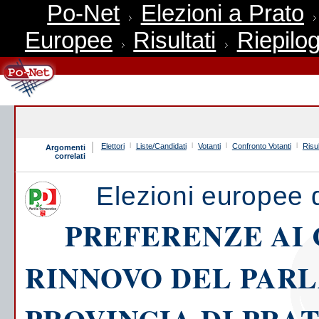
Po-Net
Elezioni a Prato
Europee
Risultati
Riepilog
Elettori
Liste/Candidati
Votanti
Confronto Votanti
Risul
Argomenti
correlati
Elezioni europee 
PREFERENZE AI 
RINNOVO DEL PAR