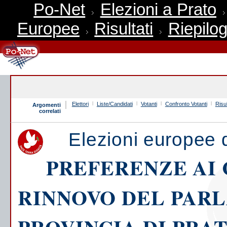
Po-Net
Elezioni a Prato
Europee
Risultati
Riepilog
Elettori
Liste/Candidati
Votanti
Confronto Votanti
Risul
Argomenti
correlati
Elezioni europee 
PREFERENZE AI 
RINNOVO DEL PAR