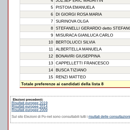
4
JOZSEF ERIC MAURITIN
5
PISTOIA EMANUELA
6
DI GIORGI ROSA MARIA
7
SURINOVA OLGA
8
STEFANELLI GERARDO detto STEFAN
9
MISURACA GIANLUCA CARLO
10
BERTOLUCCI SILVIA
11
ALBERTELLA MANUELA
12
BONAVIRI GIUSEPPINA
13
CAPPELLETTI FRANCESCO
14
BUSCA TIZIANO
15
RENZI MATTEO
Totale preferenze ai candidati della lista 8
Elezioni precedenti:
Risultati europee 2019
Risultati europee 2014
Risultati europee 2009
Sul sito Elezioni di Po-net sono consultabili tutti i
risultati delle consultazion