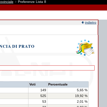
ovinciale
Preferenze Lista 8
indietro
NCIA DI PRATO
Voti
Percentuale
149
5,65 %
525
19,92 %
53
2,01 %