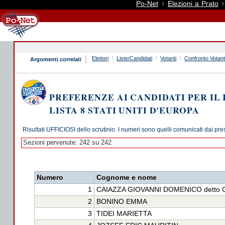
Po-Net
Elezioni a Prato
Elettori
Liste/Candidati
Votanti
Confronto Votant
Argomenti correlati
PREFERENZE AI CANDIDATI PER IL
LISTA 8 STATI UNITI D'EUROPA
Risultati UFFICIOSI dello scrutinio. I numeri sono quelli comunicati dai pre
Sezioni pervenute: 242 su 242
Numero
Cognome e nome
1
CAIAZZA GIOVANNI DOMENICO detto
2
BONINO EMMA
3
TIDEI MARIETTA