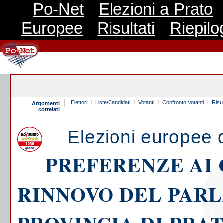
Po-Net
Elezioni a Prato
Europee
Risultati
Riepilo
Elettori
Liste/Candidati
Votanti
Confronto Votanti
Risul
Argomenti
correlati
Elezioni europee 
PREFERENZE AI 
RINNOVO DEL PAR